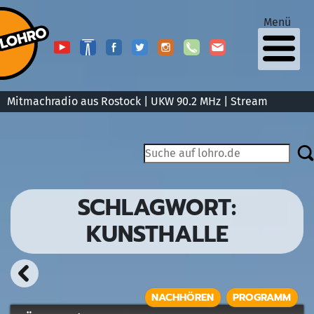
Menü
Mitmachradio aus Rostock | UKW 90.2 MHz |
Stream
SCHLAGWORT:
KUNSTHALLE
NACHHÖREN
PROGRAMM