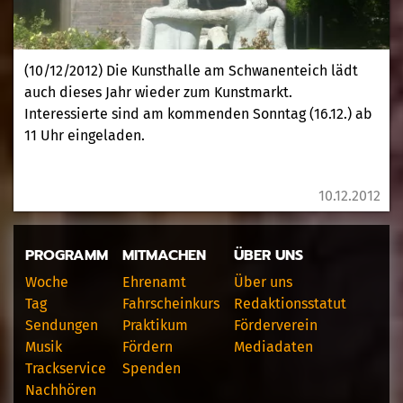
(10/12/2012) Die Kunsthalle am Schwanenteich lädt
auch dieses Jahr wieder zum Kunstmarkt.
Interessierte sind am kommenden Sonntag (16.12.) ab
11 Uhr eingeladen.
10.12.2012
PROGRAMM
MITMACHEN
ÜBER UNS
Woche
Ehrenamt
Über uns
Tag
Fahrscheinkurs
Redaktionsstatut
Sendungen
Praktikum
Förderverein
Musik
Fördern
Mediadaten
Trackservice
Spenden
Nachhören