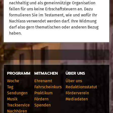
nachhaltig und als gemeinnützige Organisation
fallen für uns keine Erbschaftsteuern an. Dazu
formulieren Sie im Testament, wie und wofür Ihr
Nachlass verwendet werden darf. Ihre Widmung
darf also gern thematischen oder anderen Bezug
haben.
PROGRAMM
MITMACHEN
ÜBER UNS
Woche
Ehrenamt
Über uns
Tag
Fahrscheinkurs
Redaktionsstatut
Sendungen
Praktikum
Förderverein
Musik
Fördern
Mediadaten
Trackservice
Spenden
Nachhören