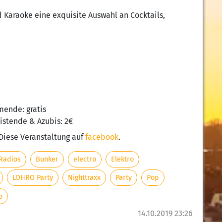
d Karaoke eine exquisite Auswahl an Cocktails,
ende: gratis
eistende & Azubis: 2€
 Diese Veranstaltung auf
facebook
.
Radios
Bunker
electro
Elektro
LOHRO Party
Nighttraxx
Party
Pop
o
14.10.2019 23:26