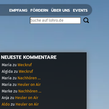
EMPFANG
FÖRDERN
ÜBER UNS
EVENTS
NEUESTE KOMMENTARE
Maria
zu
Weckruf
Algida
zu
Weckruf
Maria
zu
Nachhören …
Maria
zu
Heuler on Air
Marke
zu
Nachhören …
Anja
zu
Heuler on Air
Aldo
zu
Heuler on Air