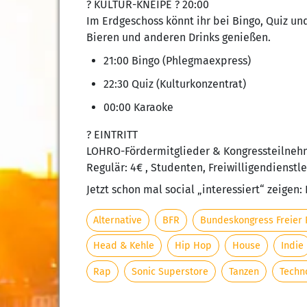
? KULTUR-KNEIPE ? 20:00
Im Erdgeschoss könnt ihr bei Bingo, Quiz un
Bieren und anderen Drinks genießen.
21:00 Bingo (Phlegmaexpress)
22:30 Quiz (Kulturkonzentrat)
00:00 Karaoke
? EINTRITT
LOHRO-Fördermitglieder & Kongressteilnehm
Regulär: 4€ , Studenten, Freiwilligendienstl
Jetzt schon mal social „interessiert“ zeigen:
Alternative
BFR
Bundeskongress Freier 
Head & Kehle
Hip Hop
House
Indie
Rap
Sonic Superstore
Tanzen
Techn