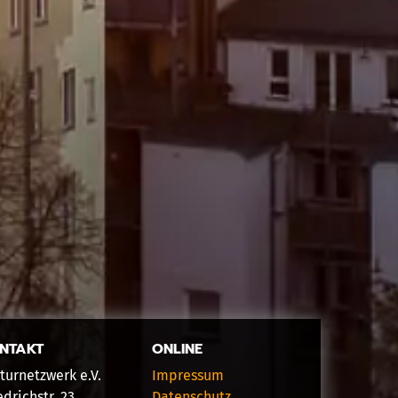
NTAKT
ONLINE
turnetzwerk e.V.
Impressum
edrichstr. 23
Datenschutz