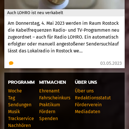
Auch LOHRO ist neu verkabelt
Am Donnerstag, 4. Mai 2023 werden im Raum Rostock
die Kabelfrequenzen Radio- und TV-Programmen neu
zugeordnet – auch für Radio LOHRO. Ein automatisch
erfolgter oder manuell angestoßener Sendersuchlauf
lässt das Lokalradio in Rostock we...
03.05.2023
PROGRAMM
MITMACHEN
ÜBER UNS
Woche
Ehrenamt
Über uns
Tag
Fahrscheinkurs
Redaktionsstatut
Sendungen
Praktikum
Förderverein
Musik
Fördern
Mediadaten
Trackservice
Spenden
Nachhören