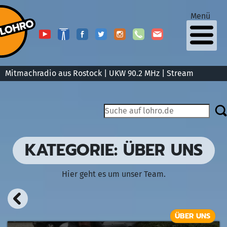
Menü
Mitmachradio aus Rostock | UKW 90.2 MHz |
Stream
KATEGORIE:
ÜBER UNS
Hier geht es um unser Team.
ÜBER UNS