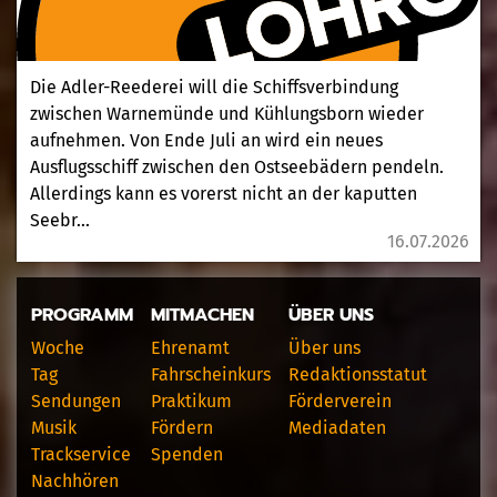
Die Adler-Reederei will die Schiffsverbindung
zwischen Warnemünde und Kühlungsborn wieder
aufnehmen. Von Ende Juli an wird ein neues
Ausflugsschiff zwischen den Ostseebädern pendeln.
Allerdings kann es vorerst nicht an der kaputten
Seebr...
16.07.2026
PROGRAMM
MITMACHEN
ÜBER UNS
Woche
Ehrenamt
Über uns
Tag
Fahrscheinkurs
Redaktionsstatut
Sendungen
Praktikum
Förderverein
Musik
Fördern
Mediadaten
Trackservice
Spenden
Nachhören