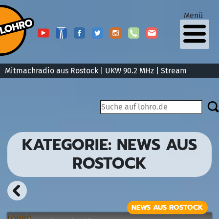
Menü
Mitmachradio aus Rostock | UKW 90.2 MHz |
Stream
KATEGORIE:
NEWS AUS
ROSTOCK
NEWS AUS ROSTOCK
LOHRO