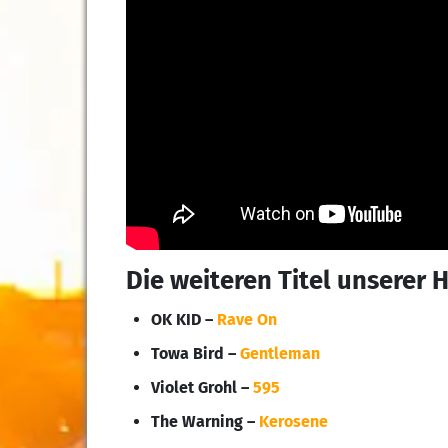
Die weiteren Titel unserer 
OK KID –
Rave On
Towa Bird –
Gentleman
Violet Grohl –
595
The Warning –
Kerosene