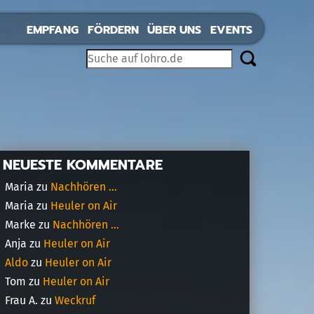
EMPFANG
FÖRDERN
ÜBER UNS
EVENTS
NEUESTE KOMMENTARE
Maria
zu
Nachhören …
Maria
zu
Heuler on Air
Marke
zu
Nachhören …
Anja
zu
Heuler on Air
Aldo
zu
Heuler on Air
Tom
zu
Heuler on Air
Frau A.
zu
Weckruf