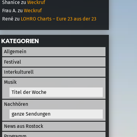
Shanice
zu
Weckruf
Frau A.
zu
Weckruf
René
zu
LOHRO Charts – Eure 23 aus der 23
KATEGORIEN
Allgemein
Festival
Interkulturell
Musik
Titel der Woche
Nachhören
ganze Sendungen
News aus Rostock
Programm