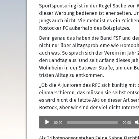
Sportsponsoring ist in der Regel Sache von
dieser Werbung bedienen ist eher selten. 
Jungs auch nicht. Vielmehr ist es ein Zeich
Rostocker FC außerhalb des Bolzplatzes.
Denn genau das haben die Band FSF und de
nicht nur über Alltagsprobleme wie Homoph
auch was. So sprach sich der Verein im Jahr
den Landtag aus. Und seit Anfang dieses Ja
Wohnheim in der Satower Straße, um den Be
tristen Alltag zu entkommen.
„Ob die A-Junioren des RFC sich künftig mi
einmarschieren, das müssen sie selbst ents
es wird nicht die letzte Aktion dieser Art sei
Rostock, aber wir sind der vielleicht Interes
Audio-
Player
00:00
00:00
Als Trikotsponsor stehen Feine Sahne Fischfi