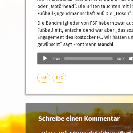
oder „Motörhead“. Die Briten tauchten mit i
Fußball-Jugendmannschaft auf. Die „Hosen“ z
Die Bandmitglieder von FSF fiebern zwar au
Fußball mit, entscheidend war aber „das soz
Engagement des Rostocker FC. Wir hätten un
gewünscht“ sagt Frontmann
Monchi
.
Audio-
Player
00:00
00:00
FSF
RFC
Schreibe einen Kommentar