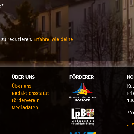
e
*
 zu reduzieren.
Erfahre, wie deine
ÜBER UNS
FÖRDERER
KO
Über uns
Kul
Redaktionsstatut
Fri
Förderverein
18
Mediadaten
+49
… 