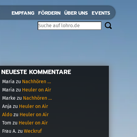
EMPFANG
FÖRDERN
ÜBER UNS
EVENTS
NEUESTE KOMMENTARE
Maria
zu
Nachhören …
Maria
zu
Heuler on Air
Marke
zu
Nachhören …
Anja
zu
Heuler on Air
Aldo
zu
Heuler on Air
Tom
zu
Heuler on Air
Frau A.
zu
Weckruf