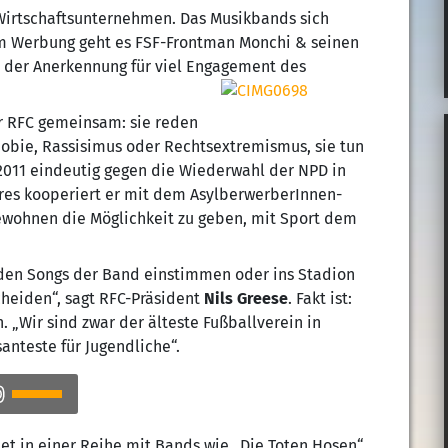
 Wirtschaftsunternehmen. Das Musikbands sich
Um Werbung geht es FSF-Frontman Monchi & seinen
en der Anerkennung für viel Engagement des
r RFC gemeinsam: sie reden
obie, Rassisimus oder Rechtsextremismus, sie tun
 2011 eindeutig gegen die Wiederwahl der NPD in
hres kooperiert er mit dem AsylberwerberInnen-
wohnen die Möglichkeit zu geben, mit Sport dem
t den Songs der Band einstimmen oder ins Stadion
cheiden“, sagt RFC-Präsident
Nils Greese
. Fakt ist:
n. „Wir sind zwar der älteste Fußballverein in
santeste für Jugendliche“.
Pfeiltasten
Hoch/Runter
benutzen,
let in einer Reihe mit Bands wie „Die Toten Hosen“