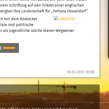
um
hrem Schriftzug auf den Trikots einer englischen
die
eigten ihre Leidenschaft für „Fortuna Düsseldorf“.
Lautstärke
ch mit dem Rostocker
zu
iale und politische
regeln.
s als Jugendliche solche klaren Wegweiser
Pfeiltasten
Hoch/Runter
benutzen,
um
die
16.03.2013 16:08
Lautstärke
zu
regeln.