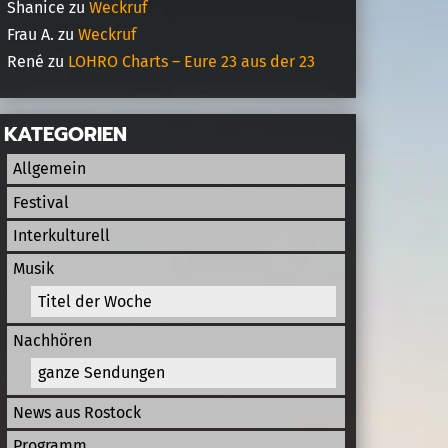
Shanice
zu
Weckruf
Frau A.
zu
Weckruf
René
zu
LOHRO Charts – Eure 23 aus der 23
KATEGORIEN
Allgemein
Festival
Interkulturell
Musik
Titel der Woche
Nachhören
ganze Sendungen
News aus Rostock
Programm