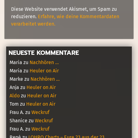
Diese Website verwendet Akismet, um Spam zu
reduzieren.
Erfahre, wie deine Kommentardaten
verarbeitet werden.
NEUESTE KOMMENTARE
Maria
zu
Nachhören …
Maria
zu
Heuler on Air
Marke
zu
Nachhören …
Anja
zu
Heuler on Air
Aldo
zu
Heuler on Air
Tom
zu
Heuler on Air
Frau A.
zu
Weckruf
Shanice
zu
Weckruf
Frau A.
zu
Weckruf
René
zu
LOHRO Charts – Eure 23 aus der 23