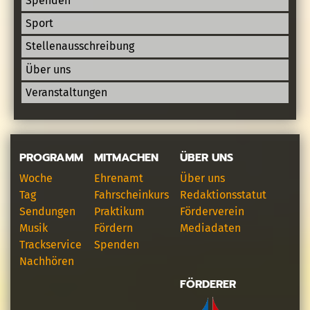
Spenden
Sport
Stellenausschreibung
Über uns
Veranstaltungen
PROGRAMM
MITMACHEN
ÜBER UNS
Woche
Ehrenamt
Über uns
Tag
Fahrscheinkurs
Redaktionsstatut
Sendungen
Praktikum
Förderverein
Musik
Fördern
Mediadaten
Trackservice
Spenden
Nachhören
FÖRDERER