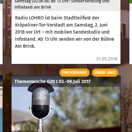
Samstag (02.06.18) ab 13 Uhr: Sondersendung und
Infostand am Brink
Radio LOHRO ist beim Stadtteilfest der
Kröpeliner-Tor-Vorstadt am Samstag, 2. Juni
2018 vor Ort – mit mobilen Sendestudio und
Infostand. Ab 13 Uhr senden wir von der Bühne
Am Brink.
31.05.2018
PROGRAMM
ÜBER UNS
Themenwoche G20 I 03.-09.Juli 2017