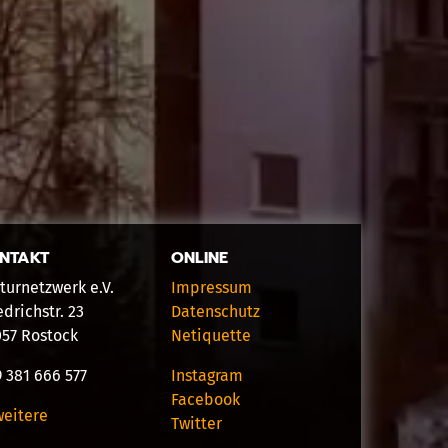
NTAKT
ONLINE
turnetzwerk e.V.
Impressum
edrichstr. 23
Datenschutz
057 Rostock
Netiquette
 381 666 577
Instagram
Facebook
weitere
Twitter