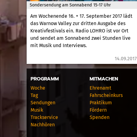
Sondersendung am Sonnabend 15-17 Uhr
Am Wochenende 16. + 17. September 2017 lädt
das Warnow Valley zur dritten Ausgabe des
Kreativfestivals ein. Radio LOHRO ist vor Ort
und sendet am Sonnabend zwei Stunden live
mit Musik und Interviews.
14.09.2017
PROGRAMM
MITMACHEN
Woche
Ehrenamt
Tag
Fahrscheinkurs
Sendungen
Praktikum
Musik
Fördern
Trackservice
Spenden
Nachhören