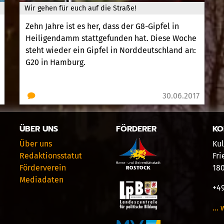
Wir gehen für euch auf die Straße!
Zehn Jahre ist es her, dass der G8-Gipfel in
Heiligendamm stattgefunden hat. Diese Woche
steht wieder ein Gipfel in Norddeutschland an:
G20 in Hamburg.
30.06.2017
ÜBER UNS
FÖRDERER
KO
Über uns
Kul
Redaktionsstatut
Fri
Förderverein
18
Mediadaten
+49
… 