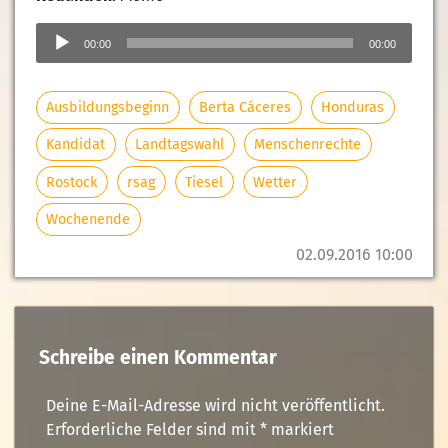
Audio-
Player
00:00
00:00
Ausbildungsbeginn
Berta Cáceres
Honduras
Kandidat
Landtagswahl
Menschenrechte
Rostock
rsag
Tiesel
Wetter
Wochenende
02.09.2016 10:00
Schreibe einen Kommentar
Deine E-Mail-Adresse wird nicht veröffentlicht.
Erforderliche Felder sind mit
*
markiert