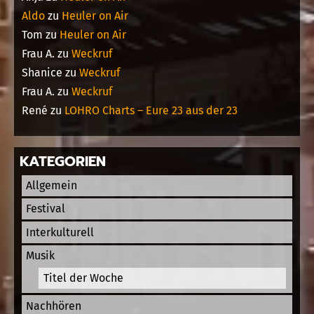
Aldo
zu
Heuler on Air
Tom
zu
Heuler on Air
Frau A.
zu
Weckruf
Shanice
zu
Weckruf
Frau A.
zu
Weckruf
René
zu
LOHRO Charts – Eure 23 aus der 23
KATEGORIEN
Allgemein
Festival
Interkulturell
Musik
Titel der Woche
Nachhören