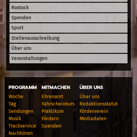
Rostock
Spenden
Sport
Stellenausschreibung
Über uns
Veranstaltungen
PROGRAMM
MITMACHEN
ÜBER UNS
Woche
Ehrenamt
Über uns
Tag
Fahrscheinkurs
Redaktionsstatut
Sendungen
Praktikum
Förderverein
Musik
Fördern
Mediadaten
Trackservice
Spenden
Nachhören