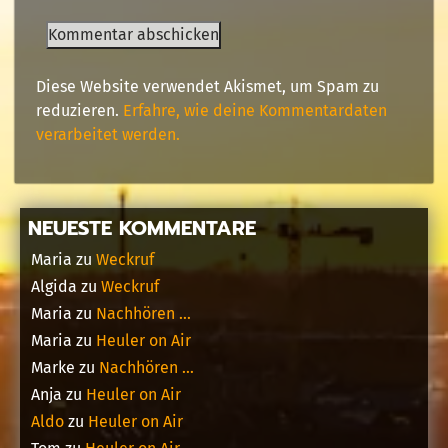
Diese Website verwendet Akismet, um Spam zu
reduzieren.
Erfahre, wie deine Kommentardaten
verarbeitet werden.
NEUESTE KOMMENTARE
Maria
zu
Weckruf
Algida
zu
Weckruf
Maria
zu
Nachhören …
Maria
zu
Heuler on Air
Marke
zu
Nachhören …
Anja
zu
Heuler on Air
Aldo
zu
Heuler on Air