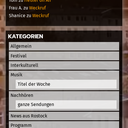
Tom
zu
Heuler on Air
Frau A.
zu
Weckruf
Shanice
zu
Weckruf
KATEGORIEN
Allgemein
Festival
Interkulturell
Musik
Titel der Woche
Nachhören
ganze Sendungen
News aus Rostock
Programm