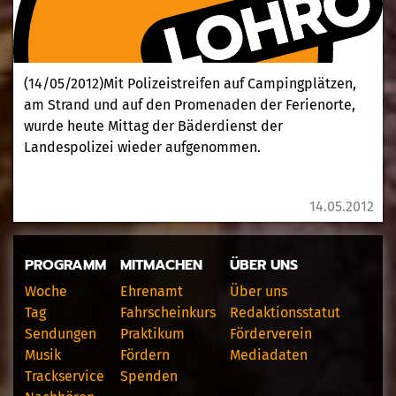
(14/05/2012)Mit Polizeistreifen auf Campingplätzen,
am Strand und auf den Promenaden der Ferienorte,
wurde heute Mittag der Bäderdienst der
Landespolizei wieder aufgenommen.
14.05.2012
PROGRAMM
MITMACHEN
ÜBER UNS
Woche
Ehrenamt
Über uns
Tag
Fahrscheinkurs
Redaktionsstatut
Sendungen
Praktikum
Förderverein
Musik
Fördern
Mediadaten
Trackservice
Spenden