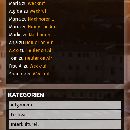
Maria
zu
Weckruf
Algida
zu
Weckruf
Maria
zu
Nachhören …
Maria
zu
Heuler on Air
Marke
zu
Nachhören …
Anja
zu
Heuler on Air
Aldo
zu
Heuler on Air
Tom
zu
Heuler on Air
Frau A.
zu
Weckruf
Shanice
zu
Weckruf
KATEGORIEN
Allgemein
Festival
Interkulturell