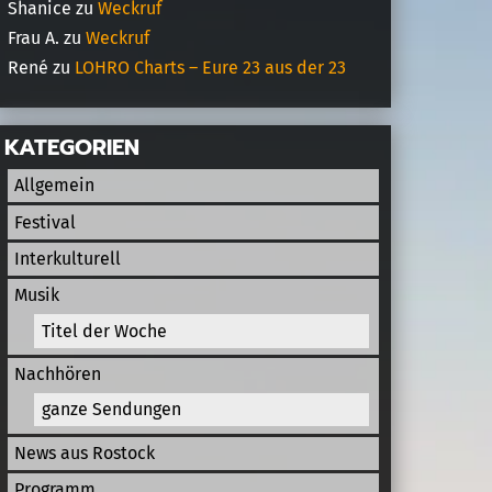
Shanice
zu
Weckruf
Frau A.
zu
Weckruf
René
zu
LOHRO Charts – Eure 23 aus der 23
KATEGORIEN
Allgemein
Festival
Interkulturell
Musik
Titel der Woche
Nachhören
ganze Sendungen
News aus Rostock
Programm