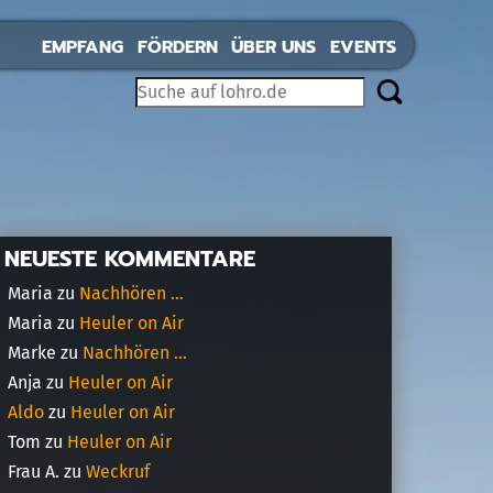
EMPFANG
FÖRDERN
ÜBER UNS
EVENTS
NEUESTE KOMMENTARE
Maria
zu
Nachhören …
Maria
zu
Heuler on Air
Marke
zu
Nachhören …
Anja
zu
Heuler on Air
Aldo
zu
Heuler on Air
Tom
zu
Heuler on Air
Frau A.
zu
Weckruf