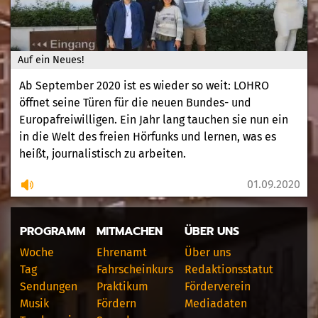
Auf ein Neues!
Ab September 2020 ist es wieder so weit: LOHRO
öffnet seine Türen für die neuen Bundes- und
Europafreiwilligen. Ein Jahr lang tauchen sie nun ein
in die Welt des freien Hörfunks und lernen, was es
heißt, journalistisch zu arbeiten.
01.09.2020
PROGRAMM
MITMACHEN
ÜBER UNS
Woche
Ehrenamt
Über uns
Tag
Fahrscheinkurs
Redaktionsstatut
Sendungen
Praktikum
Förderverein
Musik
Fördern
Mediadaten