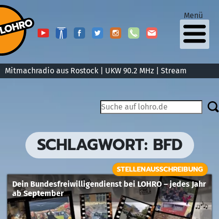
Menü
Mitmachradio aus Rostock | UKW 90.2 MHz |
Stream
SCHLAGWORT:
BFD
STELLENAUSSCHREIBUNG
Dein Bundesfreiwilligendienst bei LOHRO – jedes Jahr
ab September