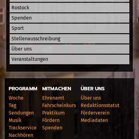
Rostock
Spenden
Sport
Stellenausschreibung
Über uns
Veranstaltungen
PROGRAMM
MITMACHEN
ÜBER UNS
Woche
Ehrenamt
Über uns
Tag
Fahrscheinkurs
Redaktionsstatut
Sendungen
Praktikum
Förderverein
Musik
Fördern
Mediadaten
Trackservice
Spenden
Nachhören