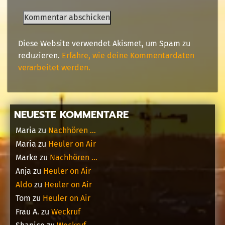
Diese Website verwendet Akismet, um Spam zu
reduzieren.
Erfahre, wie deine Kommentardaten
verarbeitet werden.
NEUESTE KOMMENTARE
Maria
zu
Nachhören …
Maria
zu
Heuler on Air
Marke
zu
Nachhören …
Anja
zu
Heuler on Air
Aldo
zu
Heuler on Air
Tom
zu
Heuler on Air
Frau A.
zu
Weckruf