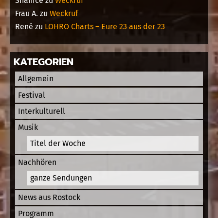
Shanice
zu
Weckruf
Frau A.
zu
Weckruf
René
zu
LOHRO Charts – Eure 23 aus der 23
KATEGORIEN
Allgemein
Festival
Interkulturell
Musik
Titel der Woche
Nachhören
ganze Sendungen
News aus Rostock
Programm