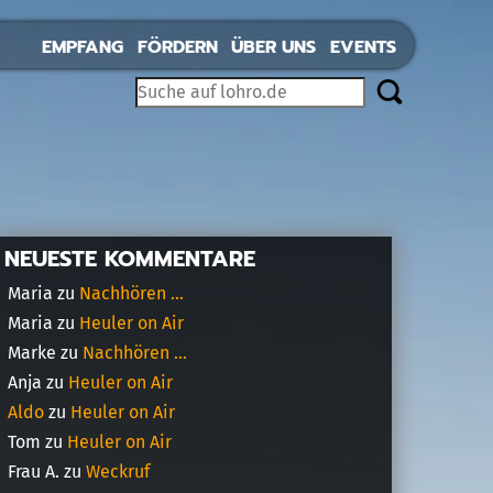
EMPFANG
FÖRDERN
ÜBER UNS
EVENTS
NEUESTE KOMMENTARE
Maria
zu
Nachhören …
Maria
zu
Heuler on Air
Marke
zu
Nachhören …
Anja
zu
Heuler on Air
Aldo
zu
Heuler on Air
Tom
zu
Heuler on Air
Frau A.
zu
Weckruf