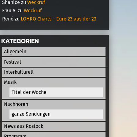
Shanice
zu
Weckruf
Frau A.
zu
Weckruf
René
zu
LOHRO Charts – Eure 23 aus der 23
KATEGORIEN
Allgemein
Festival
Interkulturell
Musik
Titel der Woche
Nachhören
ganze Sendungen
News aus Rostock
Programm