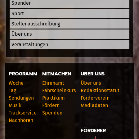
Spenden
Sport
Stellenausschreibung
Über uns
Veranstaltungen
PROGRAMM
MITMACHEN
ÜBER UNS
Woche
Ehrenamt
Über uns
Tag
Fahrscheinkurs
Redaktionsstatut
Sendungen
Praktikum
Förderverein
Musik
Fördern
Mediadaten
Trackservice
Spenden
Nachhören
FÖRDERER