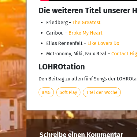
Die weiteren Titel unserer 
Friedberg –
The Greatest
Caribou –
Broke My Heart
Elias Rønnenfelt –
Like Lovers Do
Metronomy, Miki, Faux Real –
Contact Hi
LOHROtation
Den Beitrag zu allen fünf Songs der LOHROta
BMG
Soft Play
Titel der Woche
Schreibe einen Kommentar