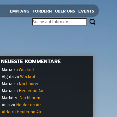
EMPFANG
FÖRDERN
ÜBER UNS
EVENTS
NEUESTE KOMMENTARE
Maria
zu
Weckruf
Algida
zu
Weckruf
Maria
zu
Nachhören …
Maria
zu
Heuler on Air
Marke
zu
Nachhören …
Anja
zu
Heuler on Air
Aldo
zu
Heuler on Air