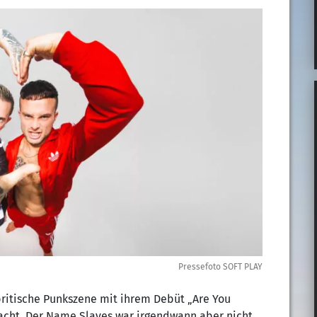
Pressefoto SOFT PLAY
ritische Punkszene mit ihrem Debüt „Are You
acht. Der Name Slaves war irgendwann aber nicht