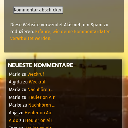
Diese Website verwendet Akismet, um Spam zu
reduzieren.
Erfahre, wie deine Kommentardaten
verarbeitet werden.
NEUESTE KOMMENTARE
Maria
zu
Weckruf
Algida
zu
Weckruf
Maria
zu
Nachhören …
Maria
zu
Heuler on Air
Marke
zu
Nachhören …
Anja
zu
Heuler on Air
Aldo
zu
Heuler on Air