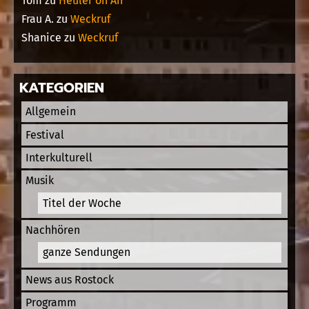
Tom
zu
Heuler on Air
Frau A.
zu
Weckruf
Shanice
zu
Weckruf
KATEGORIEN
Allgemein
Festival
Interkulturell
Musik
Titel der Woche
Nachhören
ganze Sendungen
News aus Rostock
Programm