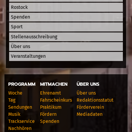
Rostock
Spenden
Sport
Stellenausschreibung
Über uns
Veranstaltungen
PROGRAMM
MITMACHEN
ÜBER UNS
Woche
Ehrenamt
Über uns
Tag
Fahrscheinkurs
Redaktionsstatut
Sendungen
Praktikum
Förderverein
Musik
Fördern
Mediadaten
Trackservice
Spenden
Nachhören