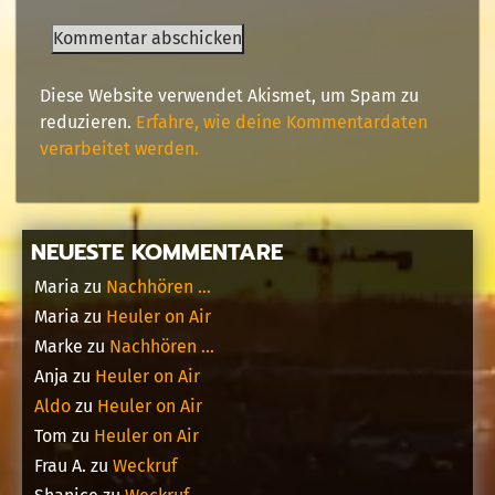
Diese Website verwendet Akismet, um Spam zu
reduzieren.
Erfahre, wie deine Kommentardaten
verarbeitet werden.
NEUESTE KOMMENTARE
Maria
zu
Nachhören …
Maria
zu
Heuler on Air
Marke
zu
Nachhören …
Anja
zu
Heuler on Air
Aldo
zu
Heuler on Air
Tom
zu
Heuler on Air
Frau A.
zu
Weckruf