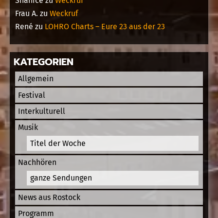
Shanice
zu
Weckruf
Frau A.
zu
Weckruf
René
zu
LOHRO Charts – Eure 23 aus der 23
KATEGORIEN
Allgemein
Festival
Interkulturell
Musik
Titel der Woche
Nachhören
ganze Sendungen
News aus Rostock
Programm