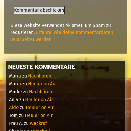
Diese Website verwendet Akismet, um Spam zu
reduzieren.
Erfahre, wie deine Kommentardaten
verarbeitet werden.
NEUESTE KOMMENTARE
Maria
zu
Nachhören …
Maria
zu
Heuler on Air
Marke
zu
Nachhören …
Anja
zu
Heuler on Air
Aldo
zu
Heuler on Air
Tom
zu
Heuler on Air
Frau A.
zu
Weckruf