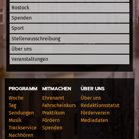
Rostock
Spenden
Sport
Stellenausschreibung
Über uns
Veranstaltungen
PROGRAMM
MITMACHEN
ÜBER UNS
Woche
Ehrenamt
Über uns
Tag
Fahrscheinkurs
Redaktionsstatut
Sendungen
Praktikum
Förderverein
Musik
Fördern
Mediadaten
Trackservice
Spenden
Nachhören