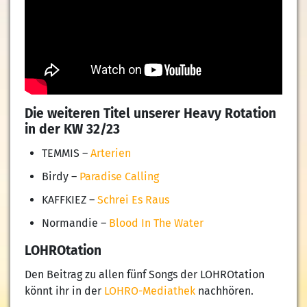
Die weiteren Titel unserer Heavy Rotation
in der KW 32/23
TEMMIS –
Arterien
Birdy –
Paradise Calling
KAFFKIEZ –
Schrei Es Raus
Normandie –
Blood In The Water
LOHROtation
Den Beitrag zu allen fünf Songs der LOHROtation
könnt ihr in der
LOHRO-Mediathek
nachhören.