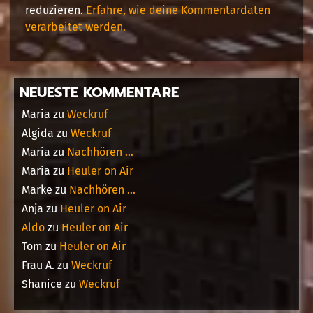
reduzieren.
Erfahre, wie deine Kommentardaten
verarbeitet werden.
NEUESTE KOMMENTARE
Maria
zu
Weckruf
Algida
zu
Weckruf
Maria
zu
Nachhören …
Maria
zu
Heuler on Air
Marke
zu
Nachhören …
Anja
zu
Heuler on Air
Aldo
zu
Heuler on Air
Tom
zu
Heuler on Air
Frau A.
zu
Weckruf
Shanice
zu
Weckruf