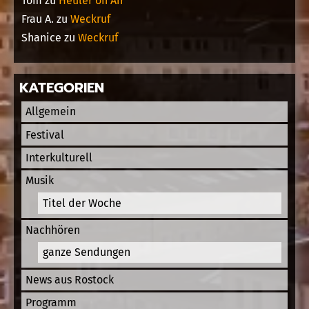
Tom
zu
Heuler on Air
Frau A.
zu
Weckruf
Shanice
zu
Weckruf
KATEGORIEN
Allgemein
Festival
Interkulturell
Musik
Titel der Woche
Nachhören
ganze Sendungen
News aus Rostock
Programm