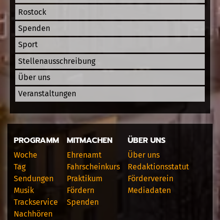
Rostock
Spenden
Sport
Stellenausschreibung
Über uns
Veranstaltungen
PROGRAMM
MITMACHEN
ÜBER UNS
Woche
Ehrenamt
Über uns
Tag
Fahrscheinkurs
Redaktionsstatut
Sendungen
Praktikum
Förderverein
Musik
Fördern
Mediadaten
Trackservice
Spenden
Nachhören