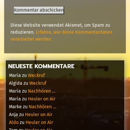
Diese Website verwendet Akismet, um Spam zu
reduzieren.
Erfahre, wie deine Kommentardaten
verarbeitet werden.
NEUESTE KOMMENTARE
Maria
zu
Weckruf
Algida
zu
Weckruf
Maria
zu
Nachhören …
Maria
zu
Heuler on Air
Marke
zu
Nachhören …
Anja
zu
Heuler on Air
Aldo
zu
Heuler on Air