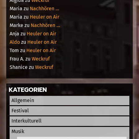
Algida
zu
Weckruf
Maria
zu
Nachhören …
Maria
zu
Heuler on Air
Marke
zu
Nachhören …
Anja
zu
Heuler on Air
Aldo
zu
Heuler on Air
Tom
zu
Heuler on Air
Frau A.
zu
Weckruf
Shanice
zu
Weckruf
KATEGORIEN
Allgemein
Festival
Interkulturell
Musik