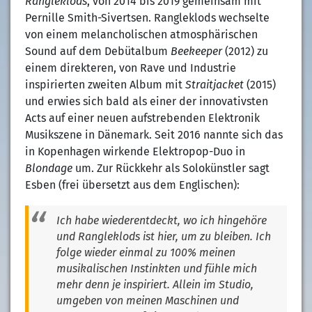
Rangleklods
, von 2014 bis 2019 gemeinsam mit
Pernille Smith-Sivertsen. Rangleklods wechselte
von einem melancholischen atmosphärischen
Sound auf dem Debütalbum
Beekeeper
(2012) zu
einem direkteren, von Rave und Industrie
inspirierten zweiten Album mit
Straitjacket
(2015)
und erwies sich bald als einer der innovativsten
Acts auf einer neuen aufstrebenden Elektronik
Musikszene in Dänemark. Seit 2016 nannte sich das
in Kopenhagen wirkende Elektropop-Duo in
Blondage
um. Zur Rückkehr als Solokünstler sagt
Esben (frei übersetzt aus dem Englischen):
Ich habe wiederentdeckt, wo ich hingehöre
und Rangleklods ist hier, um zu bleiben. Ich
folge wieder einmal zu 100% meinen
musikalischen Instinkten und fühle mich
mehr denn je inspiriert. Allein im Studio,
umgeben von meinen Maschinen und