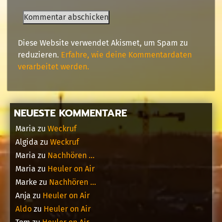
Diese Website verwendet Akismet, um Spam zu
reduzieren.
Erfahre, wie deine Kommentardaten
verarbeitet werden.
NEUESTE KOMMENTARE
Maria
zu
Weckruf
Algida
zu
Weckruf
Maria
zu
Nachhören …
Maria
zu
Heuler on Air
Marke
zu
Nachhören …
Anja
zu
Heuler on Air
Aldo
zu
Heuler on Air