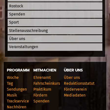
Rostock
Spenden
Sport
Stellenausschreibung
Über uns
Veranstaltungen
PROGRAMM
MITMACHEN
ÜBER UNS
Woche
Ehrenamt
Über uns
Tag
Fahrscheinkurs
Redaktionsstatut
Sendungen
Praktikum
Förderverein
Musik
Fördern
Mediadaten
Trackservice
Spenden
Nachhören