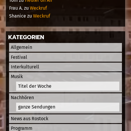
Tom
zu
Heuler on Air
Frau A.
zu
Weckruf
Shanice
zu
Weckruf
KATEGORIEN
Allgemein
Festival
Interkulturell
Musik
Titel der Woche
Nachhören
ganze Sendungen
News aus Rostock
Programm