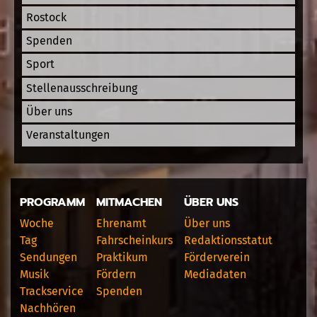
Rostock
Spenden
Sport
Stellenausschreibung
Über uns
Veranstaltungen
PROGRAMM
MITMACHEN
ÜBER UNS
Woche
Ehrenamt
Über uns
Tag
Fahrscheinkurs
Redaktionsstatut
Sendungen
Praktikum
Förderverein
Musik
Fördern
Mediadaten
Trackservice
Spenden
Nachhören