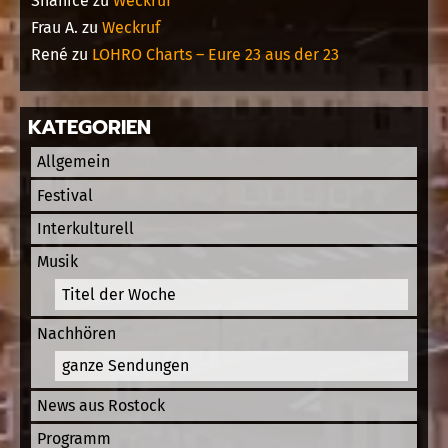
Shanice
zu
Weckruf
Frau A.
zu
Weckruf
René
zu
LOHRO Charts – Eure 23 aus der 23
KATEGORIEN
Allgemein
Festival
Interkulturell
Musik
Titel der Woche
Nachhören
ganze Sendungen
News aus Rostock
Programm