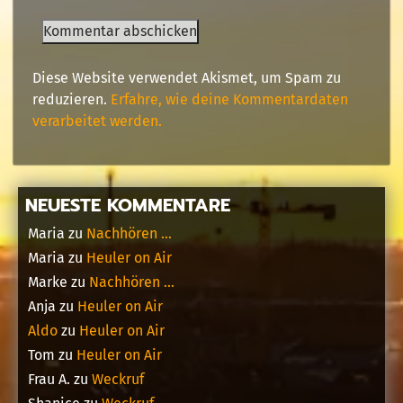
Diese Website verwendet Akismet, um Spam zu
reduzieren.
Erfahre, wie deine Kommentardaten
verarbeitet werden.
NEUESTE KOMMENTARE
Maria
zu
Nachhören …
Maria
zu
Heuler on Air
Marke
zu
Nachhören …
Anja
zu
Heuler on Air
Aldo
zu
Heuler on Air
Tom
zu
Heuler on Air
Frau A.
zu
Weckruf