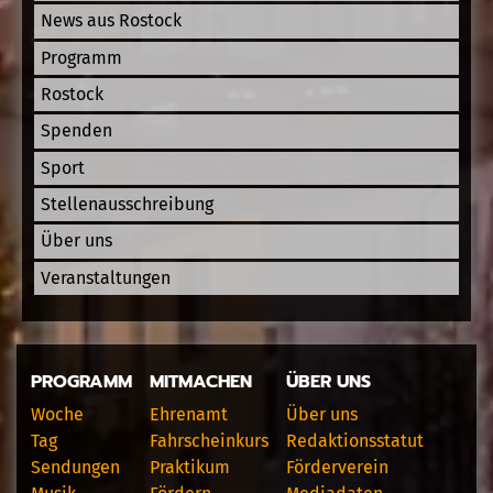
News aus Rostock
Programm
Rostock
Spenden
Sport
Stellenausschreibung
Über uns
Veranstaltungen
PROGRAMM
MITMACHEN
ÜBER UNS
Woche
Ehrenamt
Über uns
Tag
Fahrscheinkurs
Redaktionsstatut
Sendungen
Praktikum
Förderverein