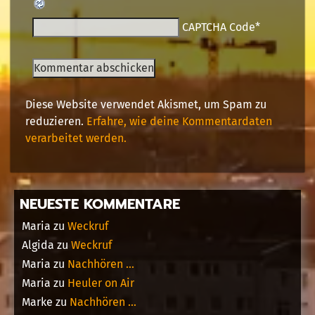
CAPTCHA Code
*
Diese Website verwendet Akismet, um Spam zu
reduzieren.
Erfahre, wie deine Kommentardaten
verarbeitet werden.
NEUESTE KOMMENTARE
Maria
zu
Weckruf
Algida
zu
Weckruf
Maria
zu
Nachhören …
Maria
zu
Heuler on Air
Marke
zu
Nachhören …