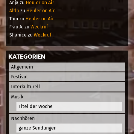
Anja
zu
Heuler on Air
Aldo
zu
Heuler on Air
Tom
zu
Heuler on Air
Frau A.
zu
Weckruf
Shanice
zu
Weckruf
KATEGORIEN
Allgemein
Festival
Interkulturell
Musik
Titel der Woche
Nachhören
ganze Sendungen