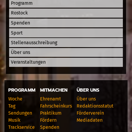
Programm
Rostock
Spenden
Sport
Stellenausschreibung
Über uns
Veranstaltungen
PROGRAMM
MITMACHEN
ÜBER UNS
Woche
Ehrenamt
Über uns
Tag
Fahrscheinkurs
Redaktionsstatut
Sendungen
Praktikum
Förderverein
Musik
Fördern
Mediadaten
Trackservice
Spenden