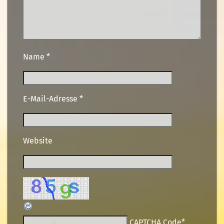
Name
*
E-Mail-Adresse
*
Website
CAPTCHA Code
*