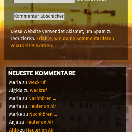
Diese Website verwendet Akismet, um Spam zu
reduzieren.
Erfahre, wie deine Kommentardaten
verarbeitet werden.
NEUESTE KOMMENTARE
Maria
zu
Weckruf
Algida
zu
Weckruf
Maria
zu
Nachhören …
Maria
zu
Heuler on Air
Marke
zu
Nachhören …
Anja
zu
Heuler on Air
Aldo
zu
Heuler on Air