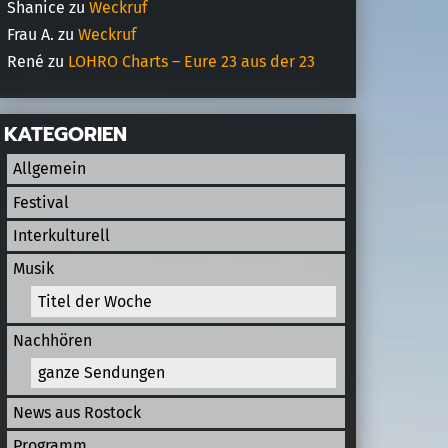
Shanice
zu
Weckruf
Frau A.
zu
Weckruf
René
zu
LOHRO Charts – Eure 23 aus der 23
KATEGORIEN
Allgemein
Festival
Interkulturell
Musik
Titel der Woche
Nachhören
ganze Sendungen
News aus Rostock
Programm