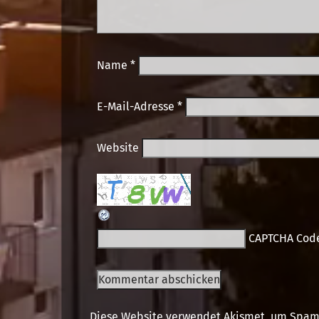
Name
*
E-Mail-Adresse
*
Website
CAPTCHA Cod
Diese Website verwendet Akismet, um Spam