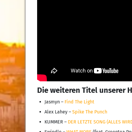
Die weiteren Titel unserer 
Jasmyn –
Find The Light
Alex Lahey –
Spike The Punch
KUMMER –
DER LETZTE SONG (ALLES WIR
Swindle –
WHAT MORE
(feat. Greentea Pe