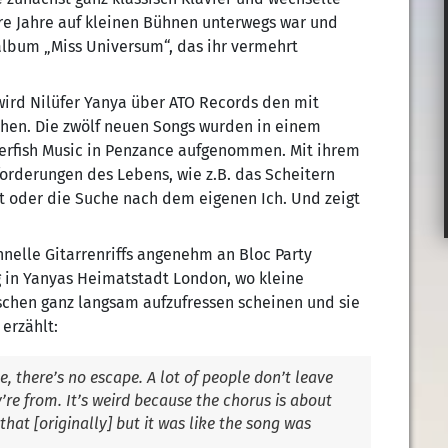
e Jahre auf kleinen Bühnen unterwegs war und
talbum „Miss Universum“, das ihr vermehrt
 wird Nilüfer Yanya über ATO Records den mit
ichen. Die zwölf neuen Songs wurden in einem
verfish Music in Penzance aufgenommen. Mit ihrem
rderungen des Lebens, wie z.B. das Scheitern
 oder die Suche nach dem eigenen Ich. Und zeigt
hnelle Gitarrenriffs angenehm an Bloc Party
ag in Yanyas Heimatstadt London, wo kleine
chen ganz langsam aufzufressen scheinen und sie
 erzählt:
te, there’s no escape. A lot of people don’t leave
y’re from. It’s weird because the chorus is about
hat [originally] but it was like the song was