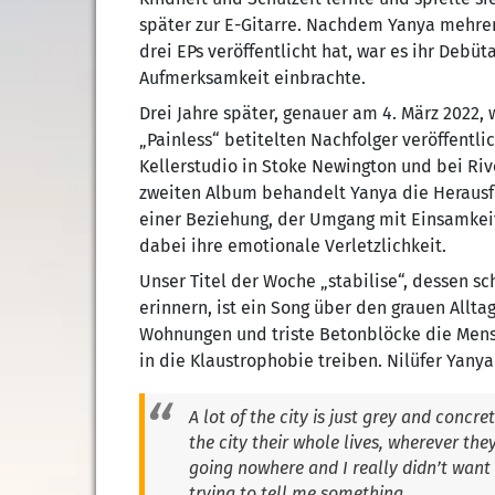
später zur E-Gitarre. Nachdem Yanya mehrer
drei EPs veröffentlicht hat, war es ihr Debü
Aufmerksamkeit einbrachte.
Drei Jahre später, genauer am 4. März 2022,
„Painless“ betitelten Nachfolger veröffentl
Kellerstudio in Stoke Newington und bei Ri
zweiten Album behandelt Yanya die Herausfo
einer Beziehung, der Umgang mit Einsamkeit
dabei ihre emotionale Verletzlichkeit.
Unser Titel der Woche „stabilise“, dessen sc
erinnern, ist ein Song über den grauen Allt
Wohnungen und triste Betonblöcke die Mens
in die Klaustrophobie treiben. Nilüfer Yanya
A lot of the city is just grey and concre
the city their whole lives, wherever the
going nowhere and I really didn’t want t
trying to tell me something.