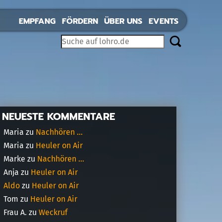
EMPFANG
FÖRDERN
ÜBER UNS
EVENTS
NEUESTE KOMMENTARE
Maria
zu
Nachhören …
Maria
zu
Heuler on Air
Marke
zu
Nachhören …
Anja
zu
Heuler on Air
Aldo
zu
Heuler on Air
Tom
zu
Heuler on Air
Frau A.
zu
Weckruf