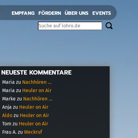
EMPFANG
FÖRDERN
ÜBER UNS
EVENTS
NEUESTE KOMMENTARE
Maria
zu
Nachhören …
Maria
zu
Heuler on Air
Marke
zu
Nachhören …
Anja
zu
Heuler on Air
Aldo
zu
Heuler on Air
Tom
zu
Heuler on Air
Frau A.
zu
Weckruf