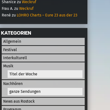
Shanice
zu
Weckruf
Frau A.
zu
Weckruf
René
zu
LOHRO Charts – Eure 23 aus der 23
KATEGORIEN
Allgemein
Festival
Interkulturell
Musik
Titel der Woche
Nachhören
ganze Sendungen
News aus Rostock
Programm