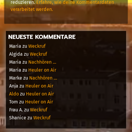
reduzieren.
Erfahre, wie deine Kommentardaten
verarbeitet werden.
NEUESTE KOMMENTARE
Maria
zu
Weckruf
Algida
zu
Weckruf
Maria
zu
Nachhören …
Maria
zu
Heuler on Air
Marke
zu
Nachhören …
Anja
zu
Heuler on Air
Aldo
zu
Heuler on Air
Tom
zu
Heuler on Air
Frau A.
zu
Weckruf
Shanice
zu
Weckruf