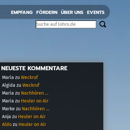
EMPFANG
FÖRDERN
ÜBER UNS
EVENTS
NEUESTE KOMMENTARE
Maria
zu
Weckruf
Algida
zu
Weckruf
Maria
zu
Nachhören …
Maria
zu
Heuler on Air
Marke
zu
Nachhören …
Anja
zu
Heuler on Air
Aldo
zu
Heuler on Air