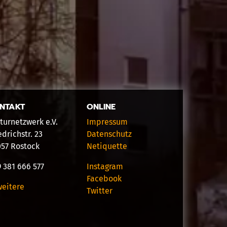
NTAKT
ONLINE
turnetzwerk e.V.
Impressum
edrichstr. 23
Datenschutz
057 Rostock
Netiquette
 381 666 577
Instagram
Facebook
weitere
Twitter