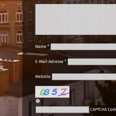
Name
*
E-Mail-Adresse
*
Website
CAPTCHA Cod