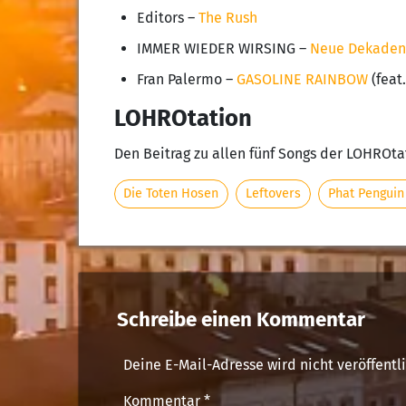
Editors –
The Rush
IMMER WIEDER WIRSING –
Neue Dekaden
Fran Palermo –
GASOLINE RAINBOW
(feat
LOHROtation
Den Beitrag zu allen fünf Songs der LOHROta
Die Toten Hosen
Leftovers
Phat Penguin
Schreibe einen Kommentar
Deine E-Mail-Adresse wird nicht veröffentli
Kommentar
*