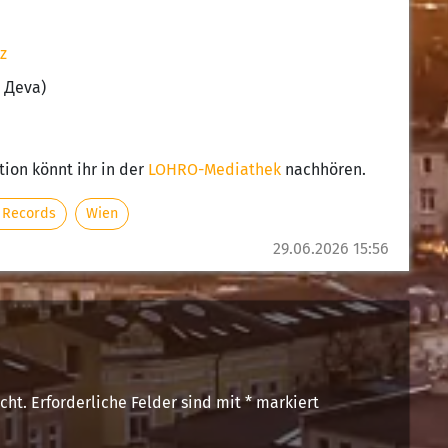
z
.
Дeva
)
tion könnt ihr in der
LOHRO-Mediathek
nachhören.
 Records
Wien
29.06.2026 15:56
cht.
Erforderliche Felder sind mit
*
markiert