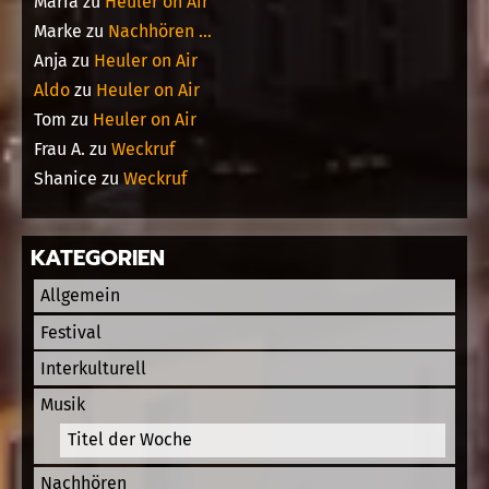
Maria
zu
Heuler on Air
Marke
zu
Nachhören …
Anja
zu
Heuler on Air
Aldo
zu
Heuler on Air
Tom
zu
Heuler on Air
Frau A.
zu
Weckruf
Shanice
zu
Weckruf
KATEGORIEN
Allgemein
Festival
Interkulturell
Musik
Titel der Woche
Nachhören