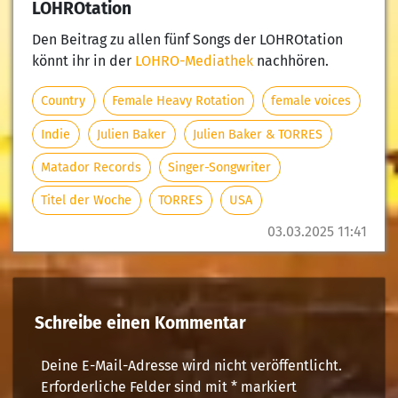
LOHROtation
Den Beitrag zu allen fünf Songs der LOHROtation
könnt ihr in der
LOHRO-Mediathek
nachhören.
Country
Female Heavy Rotation
female voices
Indie
Julien Baker
Julien Baker & TORRES
Matador Records
Singer-Songwriter
Titel der Woche
TORRES
USA
03.03.2025 11:41
Schreibe einen Kommentar
Deine E-Mail-Adresse wird nicht veröffentlicht.
Erforderliche Felder sind mit
*
markiert