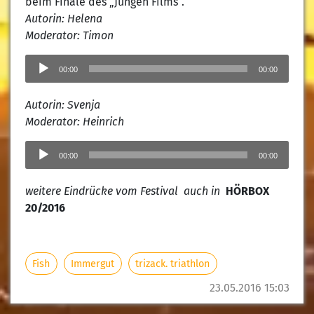
beim Finale des „Jungen Films“.
Autorin: Helena
Moderator: Timon
Audio-
Player
00:00
00:00
Autorin: Svenja
Moderator: Heinrich
Audio-
Player
00:00
00:00
weitere Eindrücke vom Festival auch in
HÖRBOX
20/2016
Fish
Immergut
trizack. triathlon
23.05.2016 15:03