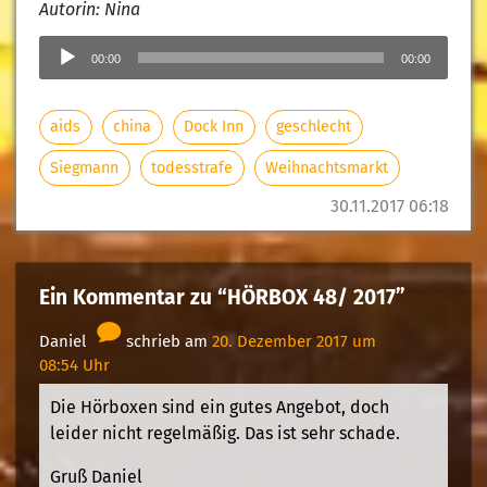
Autorin: Nina
Audio-
Player
00:00
00:00
aids
china
Dock Inn
geschlecht
Siegmann
todesstrafe
Weihnachtsmarkt
30.11.2017 06:18
Ein Kommentar zu “HÖRBOX 48/ 2017”
Daniel
schrieb am
20. Dezember 2017 um
08:54 Uhr
Die Hörboxen sind ein gutes Angebot, doch
leider nicht regelmäßig. Das ist sehr schade.
Gruß Daniel