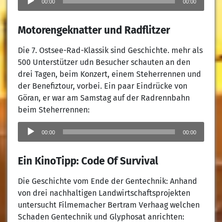
Player
00:00
00:00
Motorengeknatter und Radflitzer
Die 7. Ostsee-Rad-Klassik sind Geschichte. mehr als
500 Unterstützer udn Besucher schauten an den
drei Tagen, beim Konzert, einem Steherrennen und
der Benefiztour, vorbei. Ein paar Eindrücke von
Göran, er war am Samstag auf der Radrennbahn
beim Steherrennen:
Audio-
Player
00:00
00:00
Ein KinoTipp: Code Of Survival
Die Geschichte vom Ende der Gentechnik: Anhand
von drei nachhaltigen Landwirtschaftsprojekten
untersucht Filmemacher Bertram Verhaag welchen
Schaden Gentechnik und Glyphosat anrichten: