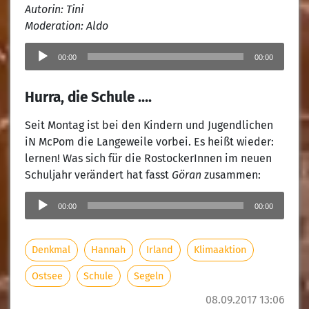
Autorin: Tini
Moderation: Aldo
Audio-
Player
00:00
00:00
Hurra, die Schule ….
Seit Montag ist bei den Kindern und Jugendlichen
iN McPom die Langeweile vorbei. Es heißt wieder:
lernen! Was sich für die RostockerInnen im neuen
Schuljahr verändert hat fasst
Göran
zusammen:
Audio-
Player
00:00
00:00
Denkmal
Hannah
Irland
Klimaaktion
Ostsee
Schule
Segeln
08.09.2017 13:06