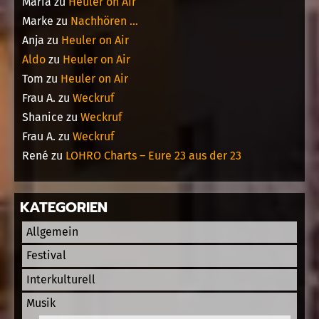
Maria
zu
Heuler on Air
Marke
zu
Nachhören …
Anja
zu
Heuler on Air
Aldo
zu
Heuler on Air
Tom
zu
Heuler on Air
Frau A.
zu
Weckruf
Shanice
zu
Weckruf
Frau A.
zu
Weckruf
René
zu
LOHRO Charts – Eure 23 aus der 23
KATEGORIEN
Allgemein
Festival
Interkulturell
Musik