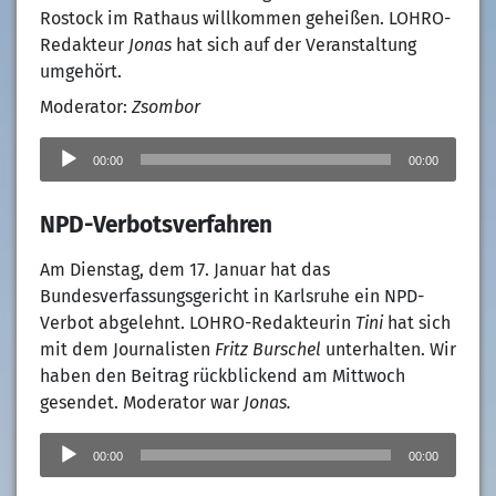
Rostock im Rathaus willkommen geheißen. LOHRO-
Redakteur
Jonas
hat sich auf der Veranstaltung
umgehört.
Moderator:
Zsombor
Audio-
Player
00:00
00:00
NPD-Verbotsverfahren
Am Dienstag, dem 17. Januar hat das
Bundesverfassungsgericht in Karlsruhe ein NPD-
Verbot abgelehnt. LOHRO-Redakteurin
Tini
hat sich
mit dem Journalisten
Fritz Burschel
unterhalten. Wir
haben den Beitrag rückblickend am Mittwoch
gesendet. Moderator war
Jonas.
Audio-
Player
00:00
00:00