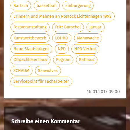
Bartsch
basketball
einbürgerung
Erinnern und Mahnen an Rostock Lichtenhagen 1992
Festveranstaltung
Fritz Burschel
Januar
Kunstwettbewerb
LOHRO
Mahnwache
Neue Staatsbürger
NPD
NPD Verbot
Obdachlosenhaus
Pogrom
Rathaus
SCHAUM
Seawolves
Servicepoint für Facharbeiter
16.01.2017 09:00
Schreibe einen Kommentar