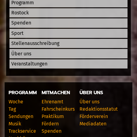
Programm
Rostock
Spenden
Sport
Stellenausschreibung
Über uns
Veranstaltungen
PROGRAMM
MITMACHEN
ÜBER UNS
Woche
Ehrenamt
Über uns
Tag
Fahrscheinkurs
Redaktionsstatut
Sendungen
Praktikum
Förderverein
Musik
Fördern
Mediadaten
Trackservice
Spenden