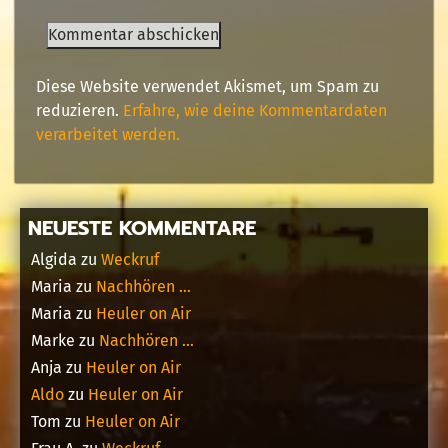
Diese Website verwendet Akismet, um Spam zu
reduzieren.
Erfahre, wie deine Kommentardaten
verarbeitet werden.
NEUESTE KOMMENTARE
Algida
zu
Weckruf
Maria
zu
Nachhören …
Maria
zu
Heuler on Air
Marke
zu
Nachhören …
Anja
zu
Heuler on Air
Aldo
zu
Heuler on Air
Tom
zu
Heuler on Air