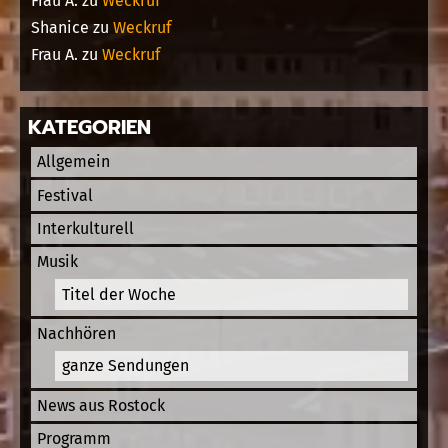
Frau A.
zu
Weckruf
Shanice
zu
Weckruf
Frau A.
zu
Weckruf
KATEGORIEN
Allgemein
Festival
Interkulturell
Musik
Titel der Woche
Nachhören
ganze Sendungen
News aus Rostock
Programm