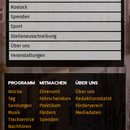
Rostock
Spenden
Sport
Stellenausschreibung
Über uns
Veranstaltungen
PROGRAMM
MITMACHEN
ÜBER UNS
Woche
Ehrenamt
Über uns
Tag
Fahrscheinkurs
Redaktionsstatut
Sendungen
Praktikum
Förderverein
Musik
Fördern
Mediadaten
Trackservice
Spenden
Nachhören