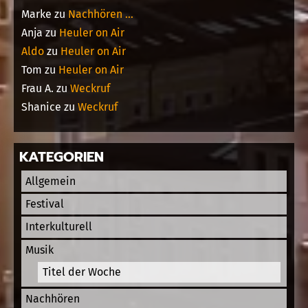
Marke
zu
Nachhören …
Anja
zu
Heuler on Air
Aldo
zu
Heuler on Air
Tom
zu
Heuler on Air
Frau A.
zu
Weckruf
Shanice
zu
Weckruf
KATEGORIEN
Allgemein
Festival
Interkulturell
Musik
Titel der Woche
Nachhören