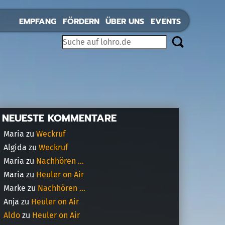
EMPFANG
FÖRDERN
ÜBER UNS
EVENTS
NEUESTE KOMMENTARE
Maria
zu
Weckruf
Algida
zu
Weckruf
Maria
zu
Nachhören …
Maria
zu
Heuler on Air
Marke
zu
Nachhören …
Anja
zu
Heuler on Air
Aldo
zu
Heuler on Air