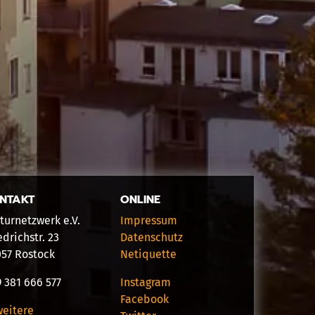
NTAKT
ONLINE
turnetzwerk e.V.
Impressum
edrichstr. 23
Datenschutz
057 Rostock
Netiquette
 381 666 577
Instagram
Facebook
weitere