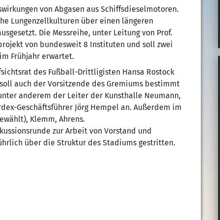
swirkungen von Abgasen aus Schiffsdieselmotoren.
e Lungenzellkulturen über einen längeren
sgesetzt. Die Messreihe, unter Leitung von Prof.
rojekt von bundesweit 8 Instituten und soll zwei
m Frühjahr erwartet.
sichtsrat des Fußball-Drittligisten Hansa Rostock
n soll auch der Vorsitzende des Gremiums bestimmt
unter anderem der Leiter der Kunsthalle Neumann,
rdex-Geschäftsführer Jörg Hempel an. Außerdem im
gewählt), Klemm, Ahrens.
skussionsrunde zur Arbeit von Vorstand und
rlich über die Struktur des Stadiums gestritten.