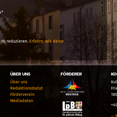
e
*
 zu reduzieren.
Erfahre, wie deine
ÜBER UNS
FÖRDERER
KO
Über uns
Kul
Redaktionsstatut
Fri
Förderverein
18
Mediadaten
+49
… 