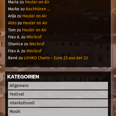
Maria
zu
Heuler on Air
Marke
zu
Nachhören …
Anja
zu
Heuler on Air
Aldo
zu
Heuler on Air
Tom
zu
Heuler on Air
Frau A.
zu
Weckruf
Shanice
zu
Weckruf
Frau A.
zu
Weckruf
René
zu
LOHRO Charts – Eure 23 aus der 23
KATEGORIEN
Allgemein
Festival
Interkulturell
Musik