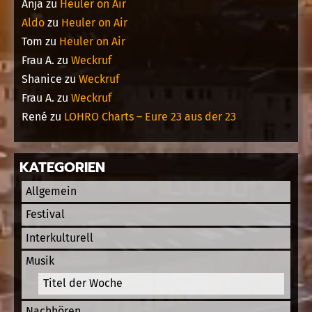
Anja
zu
Heuler on Air
Aldo
zu
Heuler on Air
Tom
zu
Heuler on Air
Frau A.
zu
Weckruf
Shanice
zu
Weckruf
Frau A.
zu
Weckruf
René
zu
LOHRO Charts – Eure 23 aus der 23
KATEGORIEN
Allgemein
Festival
Interkulturell
Musik
Titel der Woche
Nachhören