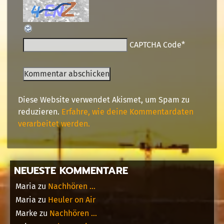
CAPTCHA Code
*
Diese Website verwendet Akismet, um Spam zu
reduzieren.
Erfahre, wie deine Kommentardaten
verarbeitet werden.
NEUESTE KOMMENTARE
Maria
zu
Nachhören …
Maria
zu
Heuler on Air
Marke
zu
Nachhören …