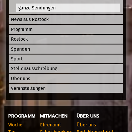
ganze Sendungen
News aus Rostock
Programm
Rostock
Spenden
Sport
Stellenausschreibung
Über uns
Veranstaltungen
PROGRAMM
MITMACHEN
ÜBER UNS
Woche
Ehrenamt
Über uns
Tag
Fahrscheinkurs
Redaktionsstatut