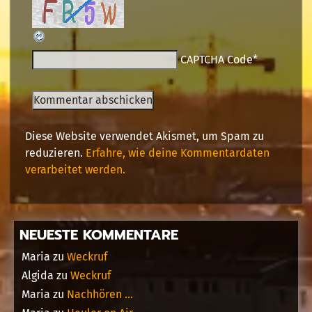
CAPTCHA Code
*
Diese Website verwendet Akismet, um Spam zu
reduzieren.
Erfahre, wie deine Kommentardaten
verarbeitet werden.
NEUESTE KOMMENTARE
Maria
zu
Weckruf
Algida
zu
Weckruf
Maria
zu
Nachhören …