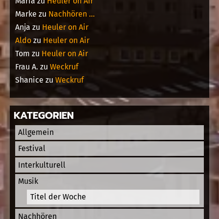
Maria
zu
Heuler on Air
Marke
zu
Nachhören …
Anja
zu
Heuler on Air
Aldo
zu
Heuler on Air
Tom
zu
Heuler on Air
Frau A.
zu
Weckruf
Shanice
zu
Weckruf
KATEGORIEN
Allgemein
Festival
Interkulturell
Musik
Titel der Woche
Nachhören