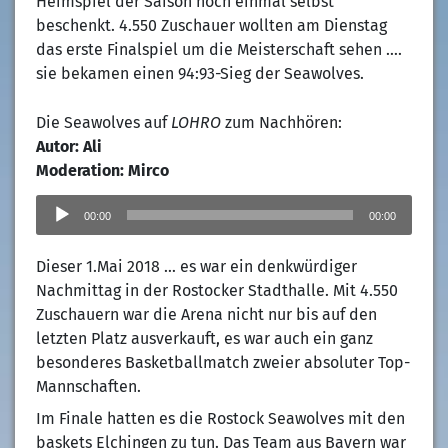
Heimspiel der Saison noch einmal selbst
beschenkt. 4.550 Zuschauer wollten am Dienstag
das erste Finalspiel um die Meisterschaft sehen ….
sie bekamen einen 94:93-Sieg der Seawolves.
Die Seawolves auf
LOHRO
zum Nachhören:
Autor: Ali
Moderation: Mirco
Audio-
Player
00:00
00:00
Dieser 1.Mai 2018 … es war ein denkwürdiger
Nachmittag in der Rostocker Stadthalle. Mit 4.550
Zuschauern war die Arena nicht nur bis auf den
letzten Platz ausverkauft, es war auch ein ganz
besonderes Basketballmatch zweier absoluter Top-
Mannschaften.
Im Finale hatten es die Rostock Seawolves mit den
baskets Elchingen zu tun. Das Team aus Bayern war