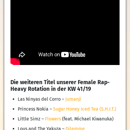
Die weiteren Titel unserer Female Rap-
Heavy Rotation in der KW 41/19
Las Ninyas del Corro –
Jumanji
Princess Nokia –
Sugar Honey Iced Tea (S.H.I.T.)
Little Simz –
Flowers
(feat. Michael Kiwanuka)
Lous and The Yakuza –
Dilemme