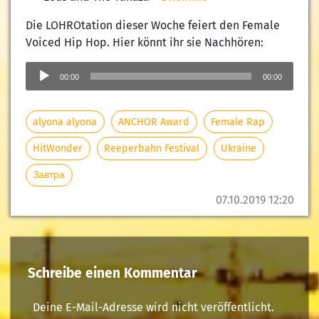
Die LOHROtation dieser Woche feiert den Female
Voiced Hip Hop. Hier könnt ihr sie Nachhören:
Audio-
Player
00:00
00:00
alyona alyona
ANCHOR Award
Female Rap
HitWonder
Reeperbahn Festival
Ukraine
Завтра
07.10.2019 12:20
Schreibe einen Kommentar
Deine E-Mail-Adresse wird nicht veröffentlicht.