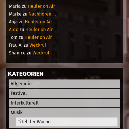
Maria
zu
Heuler on Air
Marke
zu
Nachhören …
Anja
zu
Heuler on Air
Aldo
zu
Heuler on Air
Tom
zu
Heuler on Air
Frau A.
zu
Weckruf
Shanice
zu
Weckruf
KATEGORIEN
Allgemein
Festival
Interkulturell
Musik
Titel der Woche