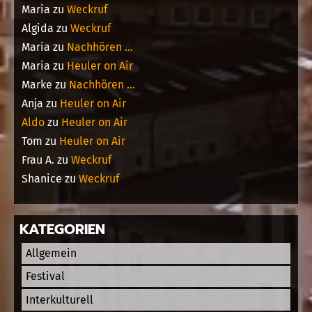
Maria
zu
Weckruf
Algida
zu
Weckruf
Maria
zu
Nachhören …
Maria
zu
Heuler on Air
Marke
zu
Nachhören …
Anja
zu
Heuler on Air
Aldo
zu
Heuler on Air
Tom
zu
Heuler on Air
Frau A.
zu
Weckruf
Shanice
zu
Weckruf
KATEGORIEN
Allgemein
Festival
Interkulturell