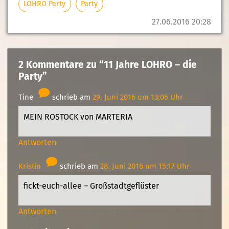
LOHRO Party
Party
27.06.2016 20:28
2 Kommentare zu “11 Jahre LOHRO – die
Party”
Tine
schrieb am
29. Juni 2016 um 13:06 Uhr
MEIN ROSTOCK von MARTERIA
Antworten
Kristin
schrieb am
28. Juni 2016 um 15:17 Uhr
fickt-euch-allee – Großstadtgeflüster
Antworten