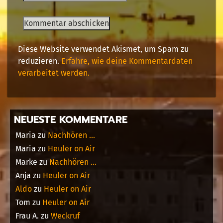
Diese Website verwendet Akismet, um Spam zu
reduzieren.
Erfahre, wie deine Kommentardaten
verarbeitet werden.
NEUESTE KOMMENTARE
Maria
zu
Nachhören …
Maria
zu
Heuler on Air
Marke
zu
Nachhören …
Anja
zu
Heuler on Air
Aldo
zu
Heuler on Air
Tom
zu
Heuler on Air
Frau A.
zu
Weckruf