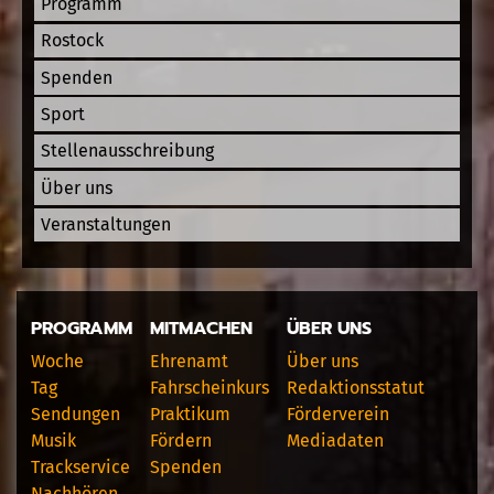
Programm
Rostock
Spenden
Sport
Stellenausschreibung
Über uns
Veranstaltungen
PROGRAMM
MITMACHEN
ÜBER UNS
Woche
Ehrenamt
Über uns
Tag
Fahrscheinkurs
Redaktionsstatut
Sendungen
Praktikum
Förderverein
Musik
Fördern
Mediadaten
Trackservice
Spenden
Nachhören