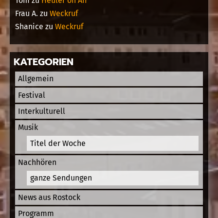
Tom
zu
Heuler on Air
Frau A.
zu
Weckruf
Shanice
zu
Weckruf
KATEGORIEN
Allgemein
Festival
Interkulturell
Musik
Titel der Woche
Nachhören
ganze Sendungen
News aus Rostock
Programm