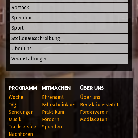
Rostock
Spenden
Sport
Stellenausschreibung
Über uns
Veranstaltungen
PROGRAMM
MITMACHEN
ÜBER UNS
Woche
Ehrenamt
Über uns
Tag
Fahrscheinkurs
Redaktionsstatut
Sendungen
Praktikum
Förderverein
Musik
Fördern
Mediadaten
Trackservice
Spenden
Nachhören