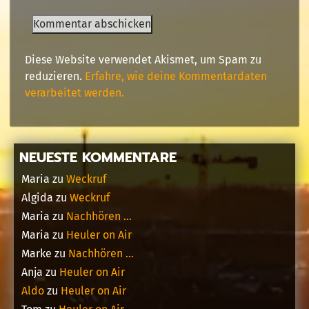
Diese Website verwendet Akismet, um Spam zu
reduzieren.
Erfahre, wie deine Kommentardaten
verarbeitet werden.
NEUESTE KOMMENTARE
Maria
zu
Weckruf
Algida
zu
Weckruf
Maria
zu
Nachhören …
Maria
zu
Heuler on Air
Marke
zu
Nachhören …
Anja
zu
Heuler on Air
Aldo
zu
Heuler on Air